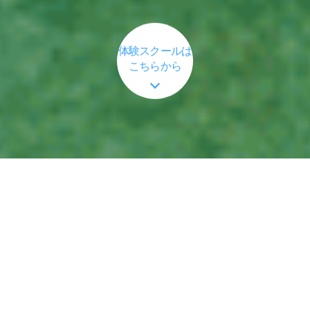
体験スクールは
こちらから
We are Rugby Family!
私達は、『ラグビーを通じて、国際性豊かな地域社会の活動拠点
となり、次代を担える健全な子供たちを育成する。』という「運
営理念」の下、
(1)ラグビーを楽しむ。
ラグビーを通して一所懸命になることを知り、努力して得る成果