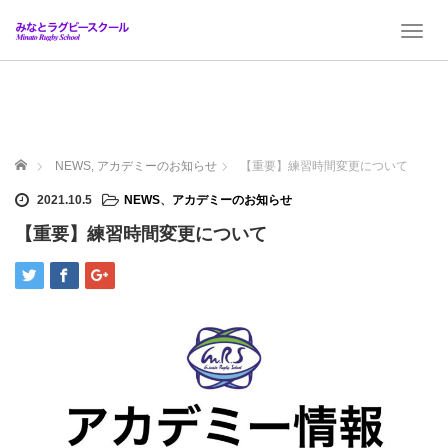
T
o
g
g
l
e
n
ホーム
NEWS
,
アカデミーのお知らせ
【重要】練習時間変更について
a
v
2021.10.5
NEWS
、
アカデミーのお知らせ
i
【重要】練習時間変更について
g
a
t
i
o
n