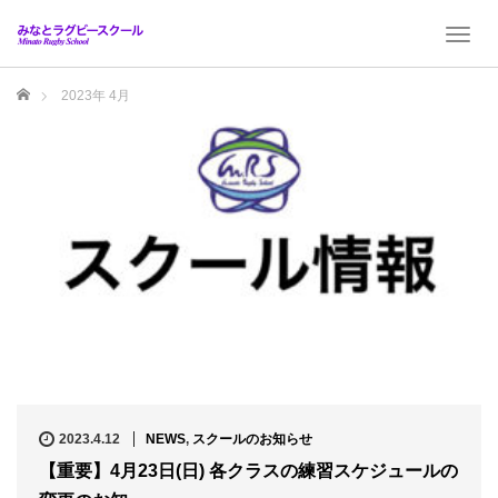
T
o
g
ホーム
2023年 4月
g
l
e
n
a
v
i
g
a
t
i
o
n
2023.4.12
NEWS
,
スクールのお知らせ
【重要】4月23日(日) 各クラスの練習スケジュールの